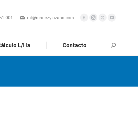
51 001
ml@manezylozano.com
álculo L/Ha
Contacto
Buscar: