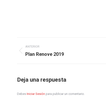
Navegación
ANTERIOR
entre
Plan Renove 2019
Publicación
anterior:
publicaciones
Deja una respuesta
Debes
Iniciar Sesión
para publicar un comentario.