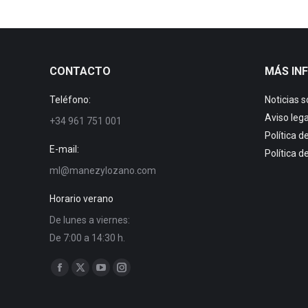
CONTACTO
MÁS IN
Teléfono:
Noticias 
Aviso lega
+34 961 751 001
Política d
E-mail:
Política d
ml@manezylozano.com
Horario verano
De lunes a viernes:
De 7:00 a 14:30 h.
Encuéntranos en:
Facebook
X
YouTube
Instagram
page
page
page
page