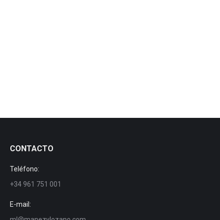
Nuevo Atomizador Twister Thor
News
By
manezylozano
27 January, 2019
Nuevo Atomizador Twister Thor para el cultivo de
manzana y pera
CONTACTO
Teléfono:
+34 961 751 001
E-mail:
ml@manezylozano.com