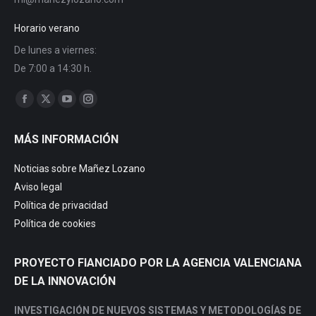
Horario verano
De lunes a viernes:
De 7:00 a 14:30 h.
Find us on:
Facebook
X
YouTube
Instagram
page
page
page
page
MÁS INFORMACIÓN
opens
opens
opens
opens
in
in
in
in
Noticias sobre Mañez Lozano
new
new
new
new
Aviso legal
window
window
window
window
Política de privacidad
Política de cookies
PROYECTO FIANCIADO POR LA AGENCIA VALENCIANA
DE LA INNOVACIÓN
INVESTIGACIÓN DE NUEVOS SISTEMAS Y METODOLOGÍAS DE