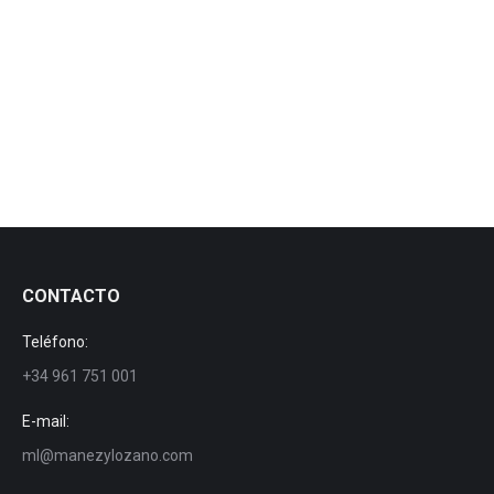
Expovicaman 2019
Fairs
By
manezylozano
25 April, 2019
Expovicaman 2019
CONTACTO
Teléfono:
+34 961 751 001
E-mail:
ml@manezylozano.com