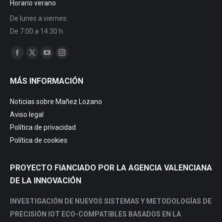
Horario verano
De lunes a viernes:
De 7:00 a 14:30 h.
Find us on:
Facebook
X
YouTube
Instagram
page
page
page
page
MÁS INFORMACIÓN
opens
opens
opens
opens
in
in
in
in
Noticias sobre Mañez Lozano
new
new
new
new
Aviso legal
window
window
window
window
Política de privacidad
Política de cookies
PROYECTO FIANCIADO POR LA AGENCIA VALENCIANA
DE LA INNOVACIÓN
INVESTIGACIÓN DE NUEVOS SISTEMAS Y METODOLOGÍAS DE
PRECISIÓN IOT ECO-COMPATIBLES BASADOS EN LA