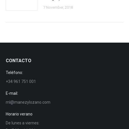
7 November, 2018
CONTACTO
Teléfono:
+34 961 751 001
E-mail:
ml@manezylozano.com
Horario verano
De lunes a viernes: