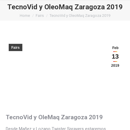
TecnoVid y OleoMaq Zaragoza 2019
You are here:
Home
Fairs
TecnoVid y OleoMaq Zaragoza 2019
Fairs
Feb
13
2019
TecnoVid y OleMaq Zaragoza 2019
Desde Mañez y Lozano Twister Sprayers estaremos