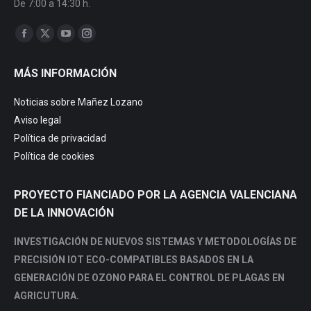
De 7:00 a 14:30 h.
Find us on:
Facebook
X
YouTube
Instagram
page
page
page
page
MÁS INFORMACIÓN
opens
opens
opens
opens
in
in
in
in
Noticias sobre Mañez Lozano
new
new
new
new
Aviso legal
window
window
window
window
Política de privacidad
Política de cookies
PROYECTO FIANCIADO POR LA AGENCIA VALENCIANA
DE LA INNOVACIÓN
INVESTIGACIÓN DE NUEVOS SISTEMAS Y METODOLOGÍAS DE
PRECISIÓN IOT ECO-COMPATIBLES BASADOS EN LA
GENERACIÓN DE OZONO PARA EL CONTROL DE PLAGAS EN
AGRICUTURA.