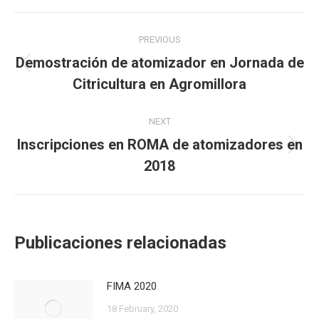
Facebook
X
LinkedIn
WhatsApp
Post
PREVIOUS
navigation
Demostración de atomizador en Jornada de
Previous
Citricultura en Agromillora
post:
NEXT
Inscripciones en ROMA de atomizadores en
Next
2018
post:
Publicaciones relacionadas
FIMA 2020
18 February, 2020