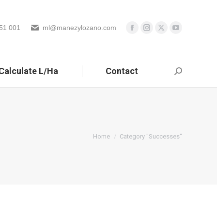
51 001
ml@manezylozano.com
Calculate L/Ha
Contact
Search:
You are here:
Home
Category "Successes"