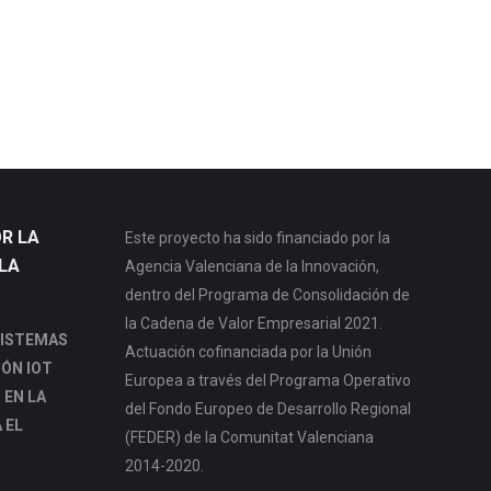
R LA
Este proyecto ha sido financiado por la
LA
Agencia Valenciana de la Innovación,
dentro del Programa de Consolidación de
la Cadena de Valor Empresarial 2021.
SISTEMAS
Actuación cofinanciada por la Unión
IÓN IOT
Europea a través del Programa Operativo
 EN LA
del Fondo Europeo de Desarrollo Regional
 EL
(FEDER) de la Comunitat Valenciana
2014-2020.