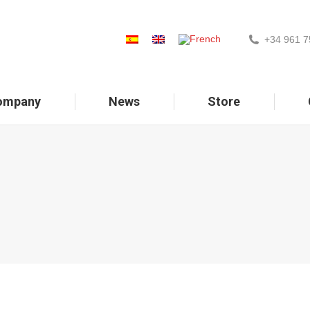
+34 961 7
ompany
News
Store