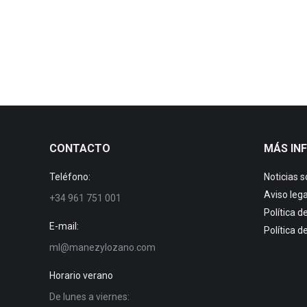
Successes
By
manezylozano
7 November, 2018
Spraying machines registered in ROME
CONTACTO
MÁS IN
Teléfono:
Noticias 
Aviso lega
+34 961 751 001
Política d
E-mail:
Política d
ml@manezylozano.com
Horario verano
De lunes a viernes: