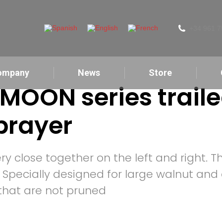
+34 961 7
ompany
News
Store
MOON series trail
prayer
ry close together on the left and right. Th
w. Specially designed for large walnut an
that are not pruned