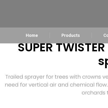
Home
Products
C
SUPER TWISTER 
s
Trailed sprayer for trees with crowns ve
need for vertical air and chemical flo
orchards 