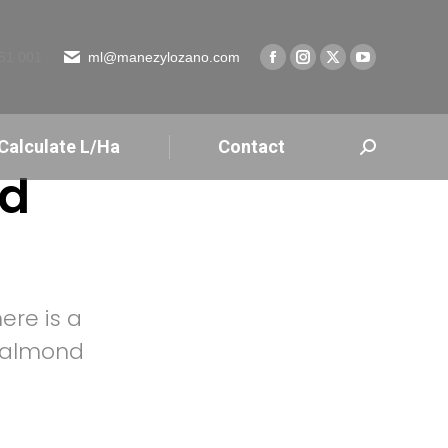
51 001
ml@manezylozano.com
Calculate L/Ha
Contact
ed
ere is a
d almond