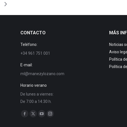
CONTACTO
MÁS IN
Teléfono:
Noticias 
Aviso lega
+34 961 751 001
Política d
E-mail:
Política d
ml@manezylozano.com
Horario verano
De lunes a viernes:
De 7:00 a 14:30 h.
Find us on: