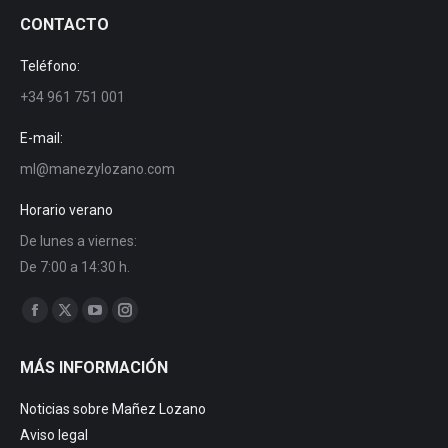
CONTACTO
Teléfono:
+34 961 751 001
E-mail:
ml@manezylozano.com
Horario verano
De lunes a viernes:
De 7:00 a 14:30 h.
Encuéntranos en:
Facebook
X
YouTube
Instagram
page
page
page
page
MÁS INFORMACIÓN
opens
opens
opens
opens
in
in
in
in
Noticias sobre Mañez Lozano
new
new
new
new
Aviso legal