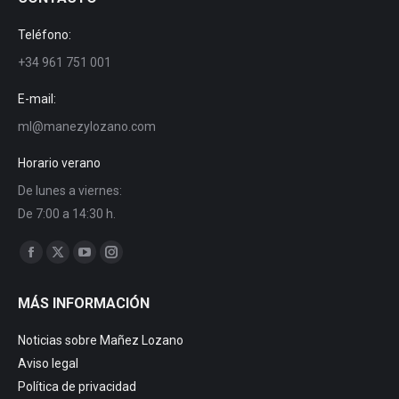
Teléfono:
+34 961 751 001
E-mail:
ml@manezylozano.com
Horario verano
De lunes a viernes:
De 7:00 a 14:30 h.
Encuéntranos en:
Facebook
X
YouTube
Instagram
page
page
page
page
MÁS INFORMACIÓN
opens
opens
opens
opens
in
in
in
in
Noticias sobre Mañez Lozano
new
new
new
new
Aviso legal
window
window
window
window
Política de privacidad