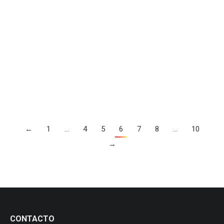
Serie Atila T
Serie Atila-T
Por
manezylozano
19 mayo, 2018
←
1
…
4
5
6
7
8
…
10
→
CONTACTO