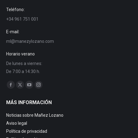
Teléfono:
+34 961 751 001
E-mail:
ml@manezylozano.com
Horario verano
De lunes a viernes:
De 7:00 a 14:30 h.
Encuéntranos en:
Facebook
X
YouTube
Instagram
page
page
page
page
MÁS INFORMACIÓN
opens
opens
opens
opens
in
in
in
in
Noticias sobre Mañez Lozano
new
new
new
new
Aviso legal
window
window
window
window
Política de privacidad