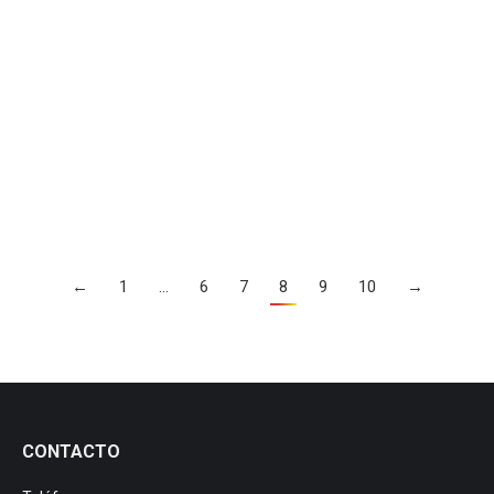
Mega S5
Mega S5
Por
manezylozano
2 mayo, 2018
←
1
…
6
7
8
9
10
→
CONTACTO