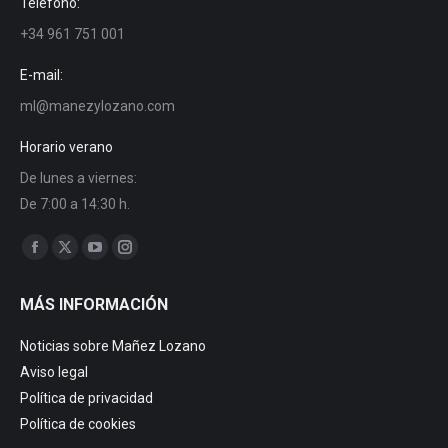
Teléfono:
+34 961 751 001
E-mail:
ml@manezylozano.com
Horario verano
De lunes a viernes:
De 7:00 a 14:30 h.
Encuéntranos en:
Facebook
X
YouTube
Instagram
page
page
page
page
MÁS INFORMACIÓN
opens
opens
opens
opens
in
in
in
in
Noticias sobre Mañez Lozano
new
new
new
new
Aviso legal
window
window
window
window
Política de privacidad
Política de cookies