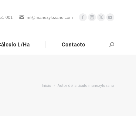
51 001
ml@manezylozano.com
álculo L/Ha
Contacto
Buscar:
Estás aquí:
Inicio
Autor del artículo manezylozano