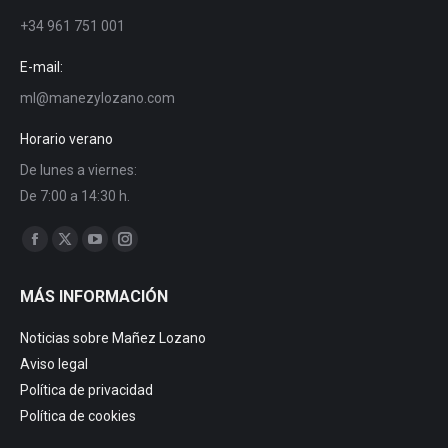
+34 961 751 001
E-mail:
ml@manezylozano.com
Horario verano
De lunes a viernes:
De 7:00 a 14:30 h.
Find us on:
Facebook
X
YouTube
Instagram
page
page
page
page
MÁS INFORMACIÓN
opens
opens
opens
opens
in
in
in
in
Noticias sobre Mañez Lozano
new
new
new
new
Aviso legal
window
window
window
window
Política de privacidad
Política de cookies