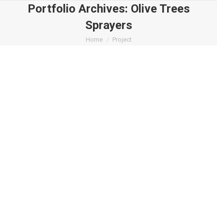
Portfolio Archives:
Olive Trees
Sprayers
You are here:
Home
Project