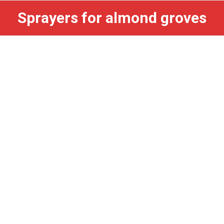
Sprayers for almond groves
You are here: