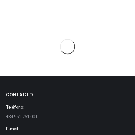
traditional olive, almond and walnut orchards in areas with
challenging terrain
CONTACTO
Teléfono:
+34 961 751 001
E-mail: