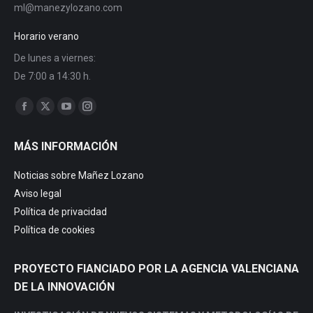
ml@manezylozano.com
Horario verano
De lunes a viernes:
De 7:00 a 14:30 h.
Find us on:
Facebook
X
YouTube
Instagram
page
page
page
page
MÁS INFORMACIÓN
opens
opens
opens
opens
in
in
in
in
Noticias sobre Mañez Lozano
new
new
new
new
Aviso legal
window
window
window
window
Política de privacidad
Política de cookies
PROYECTO FIANCIADO POR LA AGENCIA VALENCIANA
DE LA INNOVACIÓN